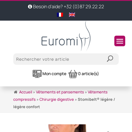
Besoin d’aide? +32 (0)87 29.22.22
Mon compte
0 article(s)
Accueil
»
Vêtements et pansements
»
Vêtements
compressifs
»
Chirurgie digestive
»
Stomibelt® légère /
légère confort