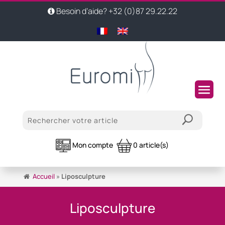
Besoin d’aide? +32 (0)87 29.22.22
Mon compte
0 article(s)
Accueil
»
Liposculpture
Liposculpture