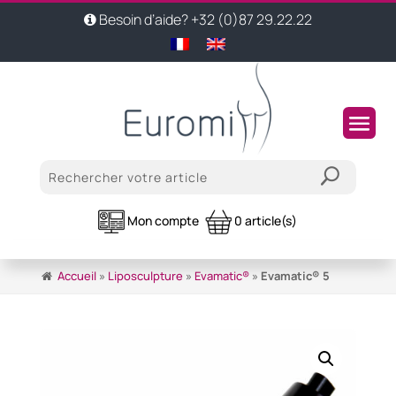
Besoin d’aide? +32 (0)87 29.22.22
Mon compte
0 article(s)
Accueil
»
Liposculpture
»
Evamatic®
»
Evamatic® 5