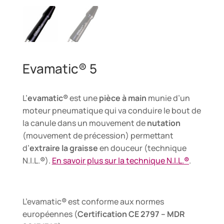
Evamatic® 5
L’
evamatic®
est une
pièce à main
munie d’un
moteur pneumatique qui va conduire le bout de
la canule dans un mouvement de
nutation
(mouvement de précession) permettant
d’
extraire la graisse
en douceur (technique
N.I.L.
®
).
En savoir plus sur la technique N.I.L.
®
.
L’evamatic
®
est conforme aux normes
européennes (
Certification CE 2797 – MDR